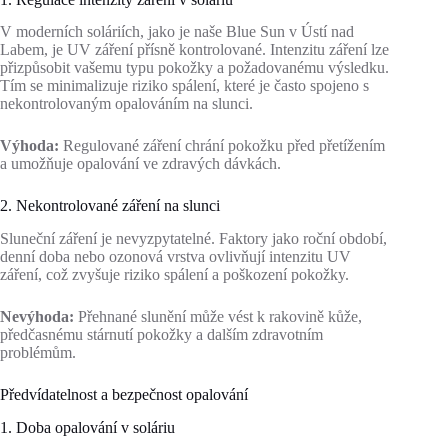
V moderních soláriích, jako je naše Blue Sun v Ústí nad
Labem, je UV záření přísně kontrolované. Intenzitu záření lze
přizpůsobit vašemu typu pokožky a požadovanému výsledku.
Tím se minimalizuje riziko spálení, které je často spojeno s
nekontrolovaným opalováním na slunci.
Výhoda:
Regulované záření chrání pokožku před přetížením
a umožňuje opalování ve zdravých dávkách.
2. Nekontrolované záření na slunci
Sluneční záření je nevyzpytatelné. Faktory jako roční období,
denní doba nebo ozonová vrstva ovlivňují intenzitu UV
záření, což zvyšuje riziko spálení a poškození pokožky.
Nevýhoda:
Přehnané slunění může vést k rakovině kůže,
předčasnému stárnutí pokožky a dalším zdravotním
problémům.
Předvídatelnost a bezpečnost opalování
1. Doba opalování v soláriu