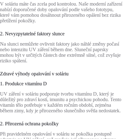
V soláriu máte čas zcela pod kontrolou. Naše moderní zařízení
nabízí doporučené doby opalování podle vašeho fototypu,
které vám pomohou dosáhnout přirozeného opálení bez rizika
přetížení pokožky.
2. Nevyzpytatelné faktory slunce
Na slunci nemůžete ovlivnit faktory jako náhlé změny počasí
nebo intenzitu UV záření během dne. Sluneční paprsky
mohou být v určitých částech dne extrémně silné, což zvyšuje
riziko spálení.
Zdravé výhody opalování v soláriu
1. Produkce vitamínu D
UV záření v soláriu podporuje tvorbu vitamínu D, který je
důležitý pro zdraví kostí, imunitu a psychickou pohodu. Tento
vitamín tělo potřebuje v každém ročním období, zejména
během zimy, kdy je přirozeného slunečního světla nedostatek.
2. Přirozená ochrana pokožky
Při pravidelném opalování v soláriu se pokožka postupně