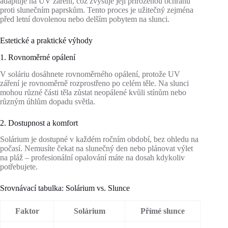
adaptuje na UV záření, což zvyšuje její přirozenou ochranu
proti slunečním paprskům. Tento proces je užitečný zejména
před letní dovolenou nebo delším pobytem na slunci.
Estetické a praktické výhody
1. Rovnoměrné opálení
V soláriu dosáhnete rovnoměrného opálení, protože UV
záření je rovnoměrně rozprostřeno po celém těle. Na slunci
mohou různé části těla zůstat neopálené kvůli stínům nebo
různým úhlům dopadu světla.
2. Dostupnost a komfort
Solárium je dostupné v každém ročním období, bez ohledu na
počasí. Nemusíte čekat na slunečný den nebo plánovat výlet
na pláž – profesionální opalování máte na dosah kdykoliv
potřebujete.
Srovnávací tabulka: Solárium vs. Slunce
Faktor
Solárium
Přímé slunce