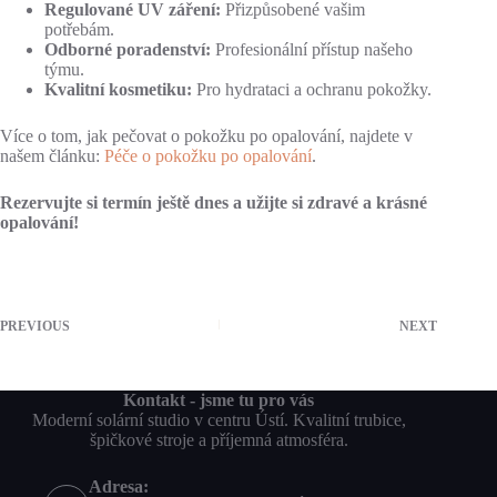
Regulované UV záření:
Přizpůsobené vašim
potřebám.
Odborné poradenství:
Profesionální přístup našeho
týmu.
Kvalitní kosmetiku:
Pro hydrataci a ochranu pokožky.
Více o tom, jak pečovat o pokožku po opalování, najdete v
našem článku:
Péče o pokožku po opalování
.
Rezervujte si termín ještě dnes a užijte si zdravé a krásné
opalování!
PREVIOUS
NEXT
Kontakt - jsme tu pro vás
Moderní solární studio v centru Ústí. Kvalitní trubice,
špičkové stroje a příjemná atmosféra.
Adresa: