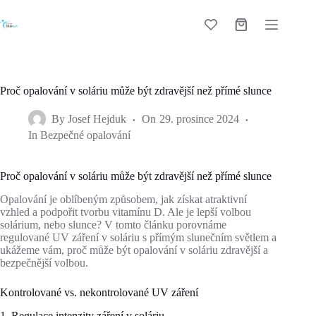
Skip
to
Shopping
content
cart
Proč opalování v soláriu může být zdravější než přímé slunce
By
Josef Hejduk
On
29. prosince 2024
In
Bezpečné opalování
Proč opalování v soláriu může být zdravější než přímé slunce
Opalování je oblíbeným způsobem, jak získat atraktivní
vzhled a podpořit tvorbu vitamínu D. Ale je lepší volbou
solárium, nebo slunce? V tomto článku porovnáme
regulované UV záření v soláriu s přímým slunečním světlem a
ukážeme vám, proč může být opalování v soláriu zdravější a
bezpečnější volbou.
Kontrolované vs. nekontrolované UV záření
1. Regulace intenzity záření v soláriu