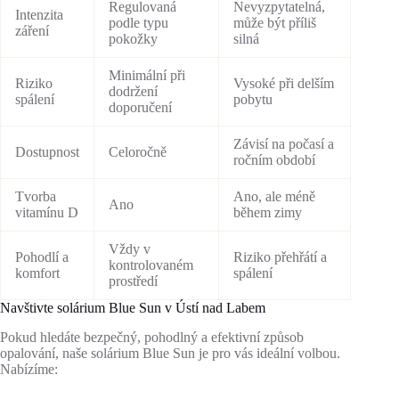
Regulovaná
Nevyzpytatelná,
Intenzita
podle typu
může být příliš
záření
pokožky
silná
Minimální při
Riziko
Vysoké při delším
dodržení
spálení
pobytu
doporučení
Závisí na počasí a
Dostupnost
Celoročně
ročním období
Tvorba
Ano, ale méně
Ano
vitamínu D
během zimy
Vždy v
Pohodlí a
Riziko přehřátí a
kontrolovaném
komfort
spálení
prostředí
Navštivte solárium Blue Sun v Ústí nad Labem
Pokud hledáte bezpečný, pohodlný a efektivní způsob
opalování, naše solárium Blue Sun je pro vás ideální volbou.
Nabízíme: