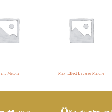
el 3 Melone
Max. Effect Babassu Melone
ost platby kartou
Možnost objednání přes t