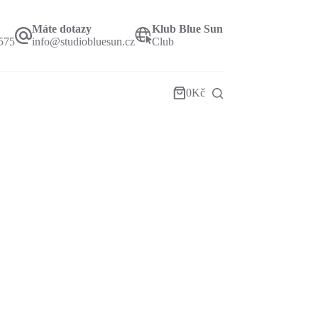
Máte dotazy
Klub Blue Sun
575
info@studiobluesun.cz
Club
0
Kč
Shopping
cart