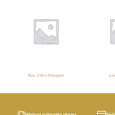
Max. Effect Pineapple
Lev
Možnost poštovného zdarma
Možn