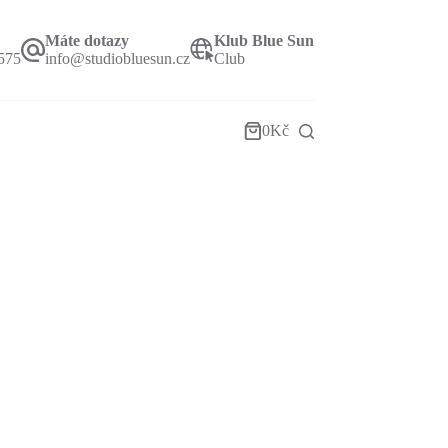
Máte dotazy
Klub Blue Sun
575
info@studiobluesun.cz
Club
0
Kč
Shopping
cart