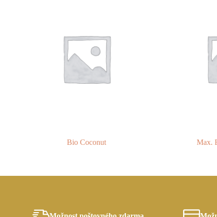
Bio Coconut
Max. E
Možnost poštovného zdarma
Možn