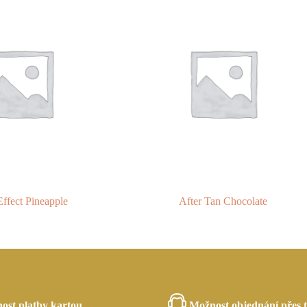
ffect Pineapple
After Tan Chocolate
ost platby kartou
Možnost objednání přes t