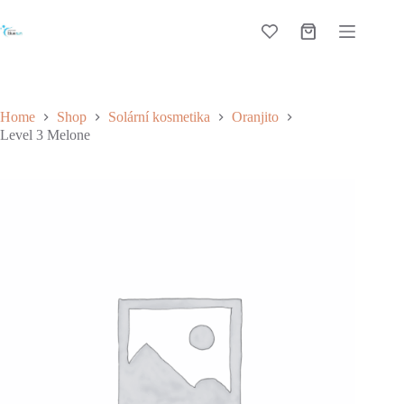
Skip
to
Shopping
content
cart
Home
Shop
Solární kosmetika
Oranjito
Level 3 Melone