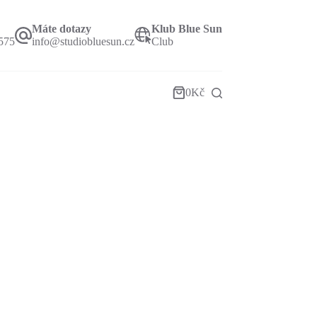
Máte dotazy
Klub Blue Sun
575
info@studiobluesun.cz
Club
0
Kč
Shopping
cart