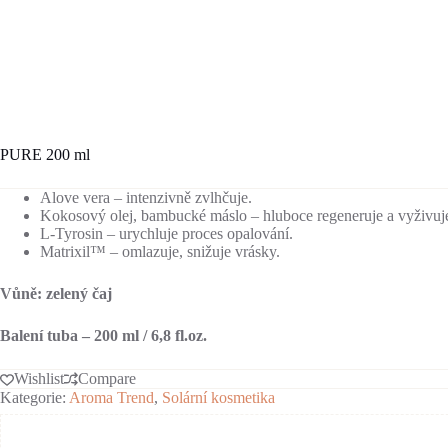
PURE 200 ml
Alove vera – intenzivně zvlhčuje.
Kokosový olej, bambucké máslo – hluboce regeneruje a vyživuj
L-Tyrosin – urychluje proces opalování.
Matrixil™ – omlazuje, snižuje vrásky.
Vůně: zelený čaj
Balení tuba – 200 ml / 6,8 fl.oz.
Wishlist
Compare
Kategorie:
Aroma Trend
,
Solární kosmetika