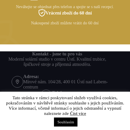
Neváhejte se objednat přes telefon a spojte se s naší recepcí.
Vrácení zboží do 60 dní
Nakoupené zboží můžete vrátit do 60 dní
Kontakt - jsme tu pro vás
Moderní solární studio v centru Ústí. Kvalitní trubice,
špičkové stroje a příjemná atmosféra.
Adresa:
Mírové nám. 104/28, 400 01 Ústí nad Labem-
centrum
Telefon
Tato stránka v rámci poskytovaní služeb využívá cookies,
+420 604 571 575
pokračováním v návštěvě stránky souhlasíte s jejich používáním.
Více informací, včetně informací o jejich odstranění a vypnutí
naleznete zde
Číst více
Souhlasím
© 2025 Všechna práva vyhrazena.