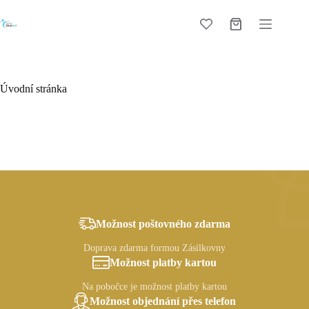
Skip
to
Shopping
content
cart
Úvodní stránka
Možnost poštovného zdarma
Doprava zdarma formou Zásilkovny
Možnost platby kartou
Na pobočce je možnost platby kartou
Možnost objednání přes telefon