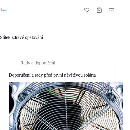
Skip
to
Shopping
content
cart
Štítek
zdravé opalování
Rady a doporučení
Doporučení a rady před první návštěvou solária